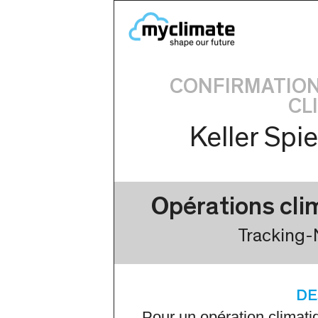
CONFIRMATION
CL
Keller Spi
Opérations cli
Tracking
DE
Pour un opération climati